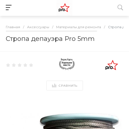
Главная
/
Аксессуары
/
Материалы для ремонта
/
Стропа де
Стропа депауэра Pro 5mm
СРАВНИТЬ