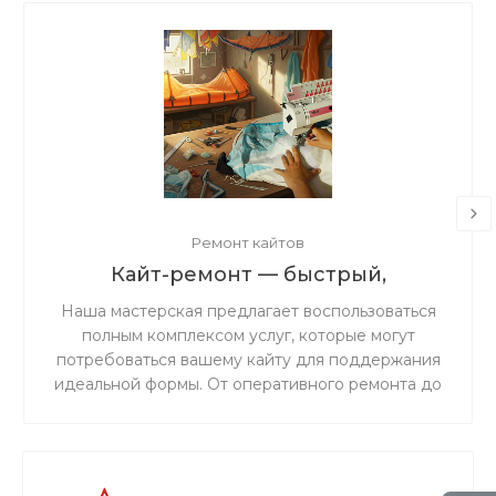
Ремонт кайтов
Кайт-ремонт — быстрый,
надёжный, с душой.
Наша мастерская предлагает воспользоваться
полным комплексом услуг, которые могут
потребоваться вашему кайту для поддержания
идеальной формы. От оперативного ремонта до
комплексного обслуживания — мы обеспечим
надежность и безопасность вашего снаряжения
на воде.