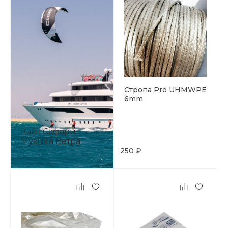
Стропа Pro UHMWPE
6mm
Кайт Сафари
Музыка Ветра
250 ₽