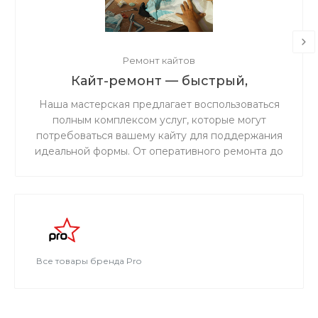
Ремонт кайтов
Кайт-ремонт — быстрый,
надёжный, с душой.
Наша мастерская предлагает воспользоваться
полным комплексом услуг, которые могут
потребоваться вашему кайту для поддержания
идеальной формы. От оперативного ремонта до
комплексного обслуживания — мы обеспечим
надежность и безопасность вашего снаряжения
на воде.
Все товары бренда Pro