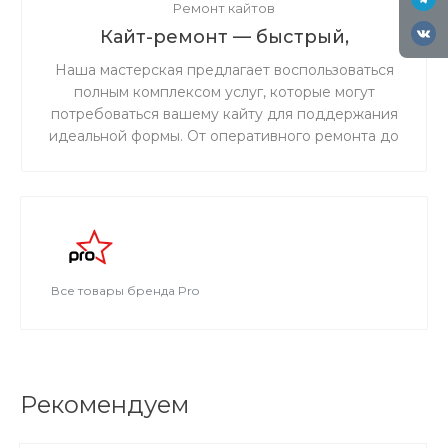
Ремонт кайтов
Кайт-ремонт — быстрый,
надёжный, с душой.
Наша мастерская предлагает воспользоваться
полным комплексом услуг, которые могут
потребоваться вашему кайту для поддержания
идеальной формы. От оперативного ремонта до
комплексного обслуживания — мы обеспечим
надежность и безопасность вашего снаряжения
на воде.
Все товары бренда Pro
Рекомендуем