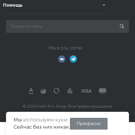
Помощь
Мы в соц. сетях
© 2026 Кайт Pro Shop, Все права защищены
Мы
используем куки
.
ИП Маркелов В.А.
Прекрасно
Сейчас без них никак.
ИНН 026702391260
ОГРН/ОГРНИП 322508100494018