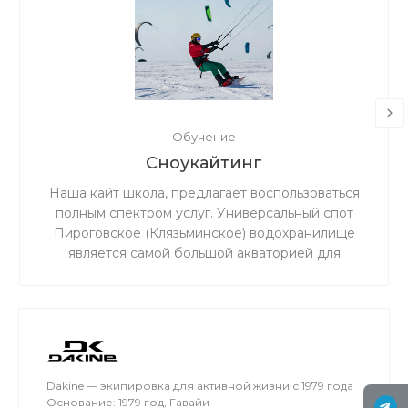
Обучение
Сноукайтинг
Наша кайт школа, предлагает воспользоваться
полным спектром услуг. Универсальный спот
Пироговское (Клязьминское) водохранилище
является самой большой акваторией для
сноукайтинга в радиусе 50 км от Москвы, что
обеспечивает относительно ровный ветер и
большую площадь для тренировок. Когда на
льду мокро или нет снега, мы занимаемся на
соседнем поле.
Dakine — экипировка для активной жизни с 1979 года
Основание: 1979 год, Гавайи