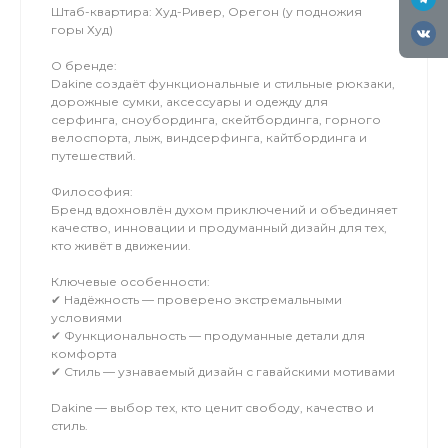
Штаб-квартира: Худ-Ривер, Орегон (у подножия
горы Худ)
О бренде:
Dakine создаёт функциональные и стильные рюкзаки,
дорожные сумки, аксессуары и одежду для
серфинга, сноубординга, скейтбординга, горного
велоспорта, лыж, виндсерфинга, кайтбординга и
путешествий.
Философия:
Бренд вдохновлён духом приключений и объединяет
качество, инновации и продуманный дизайн для тех,
кто живёт в движении.
Ключевые особенности:
✔ Надёжность — проверено экстремальными
условиями
✔ Функциональность — продуманные детали для
комфорта
✔ Стиль — узнаваемый дизайн с гавайскими мотивами
Dakine — выбор тех, кто ценит свободу, качество и
стиль.