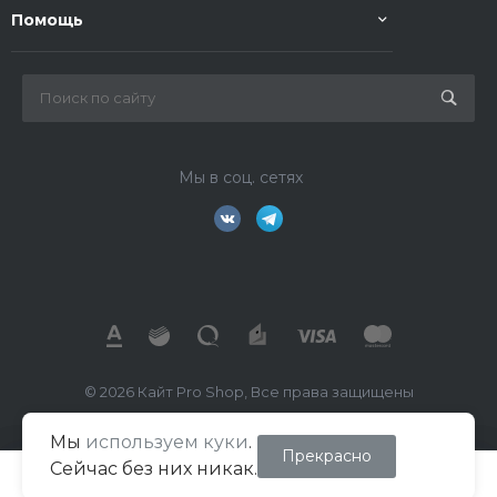
Помощь
Мы в соц. сетях
© 2026 Кайт Pro Shop, Все права защищены
Мы
используем куки
.
ИП Маркелов В.А.
Прекрасно
Сейчас без них никак.
ИНН 026702391260
ОГРН/ОГРНИП 322508100494018