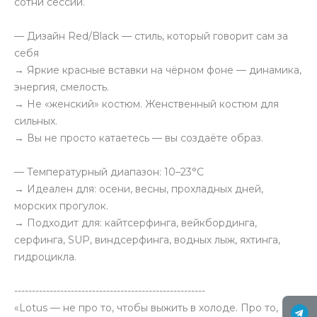
сотни сессий.
— Дизайн Red/Black — стиль, который говорит сам за
себя
→ Яркие красные вставки на чёрном фоне — динамика,
энергия, смелость.
→ Не «женский» костюм. Женственный костюм для
сильных.
→ Вы не просто катаетесь — вы создаёте образ.
— Температурный диапазон: 10–23°C
→ Идеален для: осени, весны, прохладных дней,
морских прогулок.
→ Подходит для: кайтсерфинга, вейкбординга,
серфинга, SUP, виндсерфинга, водных лыж, яхтинга,
гидроцикла.
------------------------------------------------------
«Lotus — не про то, чтобы выжить в холоде. Про то,