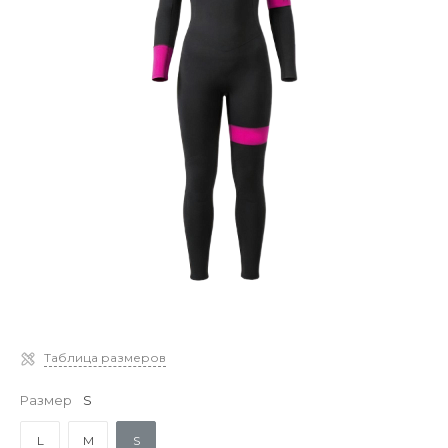
Таблица размеров
Размер
S
L
M
S