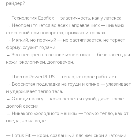
райдер?
— Технология Ezoflex — эластичность, как у латекса
→ Неопрен тянется во всех направлениях — никаких
стеснений при поворотах, прыжках и трюках.
→ Мягкий, но прочный — не растягивается, не теряет
форму, служит годами.
→ Эко-неопрен на основе известняка — безопасен для
кожи, экологичен, долговечен.
— ThermoPowerPLUS — тепло, которое работает
→ Ворсистая подкладка на груди и спине — улавливает
и удерживает тепло тела.
→ Отводит влагу — кожа остаётся сухой, даже после
долгой сессии.
→ Никакого «холодного мешка» — только тепло, как от
пледа, но на воде.
— Lotus Fit — крой, созданный для женской анатомии