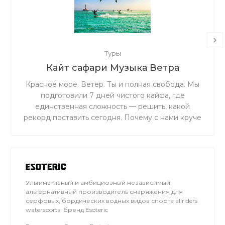
Туры
Кайт сафари Музыка Ветра
Красное море. Ветер. Ты и полная свобода. Мы
подготовили 7 дней чистого кайфа, где
единственная сложность — решить, какой
рекорд поставить сегодня. Почему с нами круче
всего: Личное ведение от чемпиона: Николай
Рахматов сделает из тебя профи, внедрив свою
уникальную методику. Железная база:
Инструкторы со стажем 10+ лет — ты в
надежных руках. Эстетика в кадре: Видео и
Ультимативный и амбициозный независимый,
фото каждого момента твоего успеха. Полный
альтернативный производитель снаряжения для
релакс: Профессиональный массаж для тех, кто
серфовых, бордических водных видов спорта allriders
привык выжимать максимум из каждой минуты.
watersports бренд Esoteric
Лови волну вместе с нами!