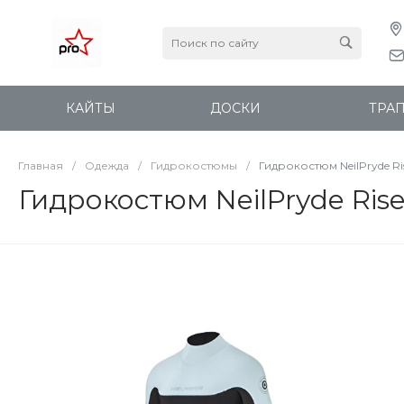
КАЙТЫ
ДОСКИ
ТРА
Главная
/
Одежда
/
Гидрокостюмы
/
Гидрокостюм NeilPryde Ri
Гидрокостюм NeilPryde Rise