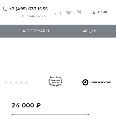
+7 (495) 633 15 55
Войти
Заказать звонок
+7 (495) 633 15 55
г. 127137 Москва, ул.
АКСЕССУАРЫ
АКЦИИ
Правды, д. 24с7
Пн-Пт: 11:00-20:00
Cб-Вс: 12:00-18:00
shop@kites.ru
24 000 ₽