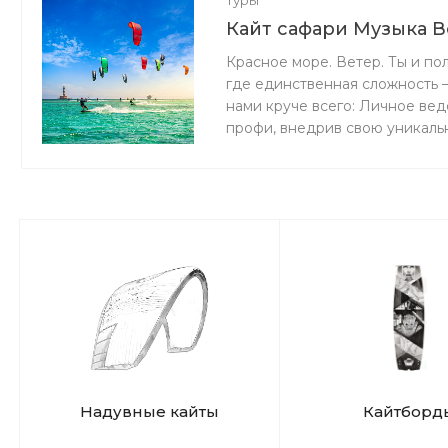
Туры
Кайт сафари Музыка В
Красное море. Ветер. Ты и по
где единственная сложность —
нами круче всего: Личное вед
профи, внедрив свою уникаль
10+ лет — ты в надежных рука
твоего успеха. Полный релакс
выжимать максимум из каждой 
Надувные кайты
Кайтборд