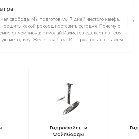
етра
лная свобода. Мы подготовили 7 дней чистого кайфа,
 решить, какой рекорд поставить сегодня. Почему с
ение от чемпиона: Николай Рахматов сделает из тебя
ную методику. Железная база: Инструкторы со стажем
х. Эстетика в кадре: Видео и фото каждого момента
: Профессиональный массаж для тех, кто привык
минуты. Лови волну вместе с нами!
ы
Гидрофойлы и
Ги
Фойлборды