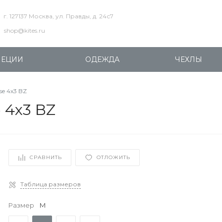
г. 127137 Москва, ул. Правды, д. 24с7
shop@kites.ru
ПЕЦИИ
ОДЕЖДА
ЧЕХЛЫ
se 4x3 BZ
 4x3 BZ
СРАВНИТЬ
ОТЛОЖИТЬ
Таблица размеров
Размер
M