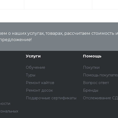
м о наших услугах, товарах, рассчитаем стоимость 
предложение!
Услуги
Помощь
Обучение
Покупки
Туры
Помощь покупате
Ремонт кайтов
Вопрос ответ
Ремонт досок
Бренды
Подарочные сертификаты
Отслеживание С
ности
сональных