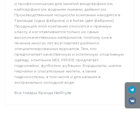
и профессионалам для занятий виндсерфингом,
кайтсерфингом, водными лыжами, дайвингом.
Производственные мощности компании находятся в
Таиланде (одна фабрика) и в Китае (две фабрики).
Продукция этой компании относится к премиум
классу и изготавливается только из самых
высококачественных материалов, поэтому она в
течение многих лет возглавляет рейтинги
специализированных журналов. Тем, кто
предпочитает качественную и эстетичную спортивную
одежду, компания NEIL PRYDE предлагает
гидромайки, футболки, рубашки, бордшорты, шапки,
перчатки и спасательные жилеты, а также
гидрокостюмы, в том числе и для катания в
экстремально холодной воде.
Все товары бренда NeilPryde