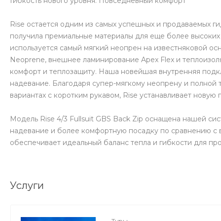
Гибкость нового уровня. Повседневный комфорт
Rise остается одним из самых успешных и продаваемых г
получила премиальные материалы для еще более высоких 
используется самый мягкий неопрен на известняковой осн
Neoprene, внешнее ламинирование Apex Flex и теплоизоля
комфорт и теплозащиту. Наша новейшая внутренняя подкла
надевание. Благодаря супер-мягкому неопрену и полной т
вариантах с коротким рукавом, Rise устанавливает новую 
Модель Rise 4/3 Fullsuit GBS Back Zip оснащена нашей си
надевание и более комфортную посадку по сравнению с 
обеспечивает идеальный баланс тепла и гибкости для пр
Услуги