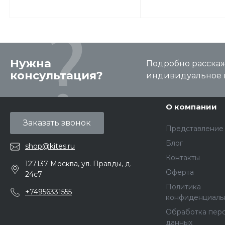
Нужна
Подробно расскаже
консультация?
индивидуальное 
О компании
Заказать звонок
Представление
Блог
shop@kites.ru
Контакты
127137 Москва, ул. Правды, д.
Оферта
24с7
Политика
+74956331555
конфиденциаль
Обработка пер
данных