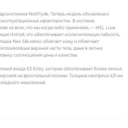
идрокостюмов NeilPryde. Теперь модель обновлена и
эксплуатационных характеристик. В костюме
ове из всех, что мы когда-либо применяли, — MSL Luxe
ция Hotcell, что обеспечивает исключительную гибкость,
дка Neo Silk мягко облегает кожу и облегчает
еплоизоляции верхней части тела, даже в летних
планку соотношения цены и качества.
стемой входа E3 Entry, которая обеспечивает более легкое
версией на фронтальной молнии. Толщина неопрена 4/3 мм
охладного межсезонья.