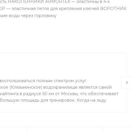
ность НАКОЛЕННИКИ ARMORTEX — эластичны в 4-х
LOOP — эластичная петля для крепления ключей ВОРОТНИК
ние воды через горловину
воспользоваться полным спектром услуг.
кое (Клязьминское) водохранилище является самой
айтинга в радиусе 50 км от Москвы, что обеспечивает
 большую площадь для тренировок. Когда на льду
маемся на соседнем поле.