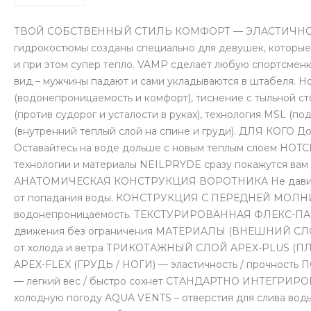
ТВОЙ СОБСТВЕННЫЙ СТИЛЬ КОМФОРТ — ЭЛАСТИЧНОСТЬ 
гидрокостюмы созданы специально для девушек, которые
и при этом супер тепло. VAMP сделает любую спортсмен
вид – мужчины падают и сами укладываются в штабеля. Н
(водонепроницаемость и комфорт), тиснение с тыльной ст
(против судорог и усталости в руках), технология MSL (
(внутренний теплый слой на спине и груди). ДЛЯ КОГО До
Оставайтесь на воде дольше с новым теплым слоем HO
технологии и материалы NEILPRYDE сразу покажутся вам
АНАТОМИЧЕСКАЯ КОНСТРУКЦИЯ ВОРОТНИКА Не давит н
от попадания воды. КОНСТРУКЦИЯ С ПЕРЕДНЕЙ МОЛНИЕЙ
водонепроницаемость. ТЕКСТУРИРОВАННАЯ ФЛЕКС-ПА
движения без ограничения МАТЕРИАЛЫ (ВНЕШНИЙ СЛ
от холода и ветра ТРИКОТАЖНЫЙ СЛОЙ APEX-PLUS (ПЛЕЧ
APEX-FLEX (ГРУДЬ / НОГИ) — эластичность / прочность 
— легкий вес / быстро сохнет СТАНДАРТНО ИНТЕГРИ
холодную погоду AQUA VENTS – отверстия для слива во