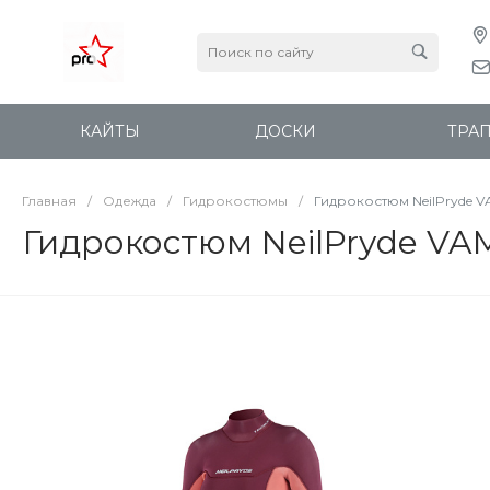
КАЙТЫ
ДОСКИ
ТРА
Главная
/
Одежда
/
Гидрокостюмы
/
Гидрокостюм NeilPryde V
Гидрокостюм NeilPryde VA