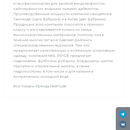
и профессионалам для занятий виндсерфингом,
кайтсерфингом, водными лыжами, дайвингом.
Производственные мощности компании находятся в
Таиланде (одна фабрика) и в Китае (две фабрики).
Продукция этой компании относится к премиум
классу и изготавливается только из самых
высококачественных материалов, поэтому она в
течение многих лет возглавляет рейтинги
специализированных журналов. Тем, кто
предпочитает качественную и эстетичную спортивную
одежду, компания NEIL PRYDE предлагает
гидромайки, футболки, рубашки, бордшорты, шапки,
перчатки и спасательные жилеты, а также
гидрокостюмы, в том числе и для катания в
экстремально холодной воде.
Все товары бренда NeilPryde