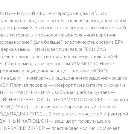
— МАЛЫЙ ВЕС Температура воды: <9 ̊C Эти
 увлекаются водным спортом – полная свобода движений
ку неотразимой. Высокие технологии и сногсшибательный
овые материалы и технологии: обновленный воротник
ороны коленей (для большей эластичности, система EFX
поддержка мышц ног) и новая подкладка TECH ZAG
бавьте немного огня и страсти к вашему стилю с VAMP.
TCELL2 и премиальным неопреном YAMAMOTO. Новые
 родными, а ощущения на воде — новыми! НОВОЕ
а шею — комфортные ощущения и повышенная защита
 Плотная посадка — комфорт при контакте с кожей и
НЕЛЬ НАКОЛЕННИКА Свободная работа сустава —
ОЙ) НЕОПРЕН/ПОКРЫТИЕ YAMAMOTO 39 CELL — защита
И / РУКИ) — эластичность / премиальный комфорт
ПОДКЛАДКА HOTCELL 2 Утеплитель с ячеистой структурой
РОВАННЫЙ КАПЮШОН — защищает голову и шею в
ды INFRARED ZIPPER — пластиковая молния исключает