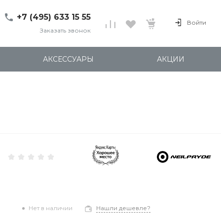
+7 (495) 633 15 55
Войти
Заказать звонок
+7 (495) 633 15 55
г. 127137 Москва, ул.
АКСЕССУАРЫ
АКЦИИ
Правды, д. 24с7
Пн-Пт: 11:00-20:00
Cб-Вс: 12:00-18:00
shop@kites.ru
Нет в наличии
Нашли дешевле?