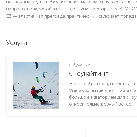
попадание воды и обеспечивает максимальную эластич
направлениях, устойчивы к царапинам и разрывам KEY 
E3 — эластичная преграда практически исключает попада
Услуги
Обучение
Сноукайтинг
Наша кайт школа, предлагает 
Универсальный спот Пироговс
большой акваторией для сноук
относительно ровный ветер и
мокро или нет снега, мы зани