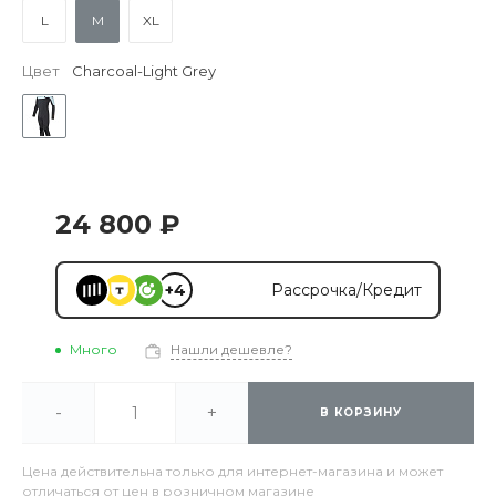
L
M
XL
Цвет
Сharcoal-Light Grey
24 800 ₽
+4
Рассрочка/Кредит
Много
Нашли дешевле?
-
+
В КОРЗИНУ
Цена действительна только для интернет-магазина и может
отличаться от цен в розничном магазине