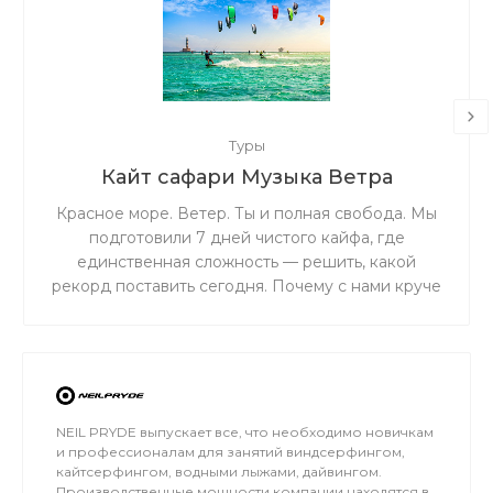
Туры
Кайт сафари Музыка Ветра
Красное море. Ветер. Ты и полная свобода. Мы
подготовили 7 дней чистого кайфа, где
единственная сложность — решить, какой
рекорд поставить сегодня. Почему с нами круче
всего: Личное ведение от чемпиона: Николай
Рахматов сделает из тебя профи, внедрив свою
уникальную методику. Железная база:
Инструкторы со стажем 10+ лет — ты в
надежных руках. Эстетика в кадре: Видео и
фото каждого момента твоего успеха. Полный
NEIL PRYDE выпускает все, что необходимо новичкам
и профессионалам для занятий виндсерфингом,
релакс: Профессиональный массаж для тех, кто
кайтсерфингом, водными лыжами, дайвингом.
привык выжимать максимум из каждой минуты.
Производственные мощности компании находятся в