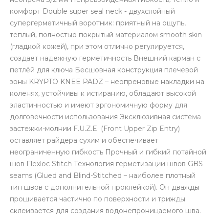
комфорт Double super seal neck - двухслойный
супергерметичный воротник: приятный на ощупь,
тёплый, полностью покрытый материалом smooth skin
(гладкой кожей), при этом отлично регулируется,
создает надежную герметичность Внешний карман с
петлёй для ключа Бесшовная конструкция плечевой
зоны KRYPTO KNEE PADZ – неопреновые накладки на
коленях, устойчивы к истиранию, обладают высокой
эластичностью и имеют эргономичную форму для
долговечности использования Эксклюзивная система
застежки-молнии F.U.Z.E. (Front Upper Zip Entry)
оставляет райдера сухим и обеспечивает
неограниченную гибкость Прочный и гибкий потайной
шов Flexloc Stitch Технология герметизации швов GBS
seams (Glued and Blind-Stitched – наиболее плотный
тип швов с дополнительной проклейкой). Он дважды
прошивается частично по поверхности и трижды
склеивается для создания водонепроницаемого шва.