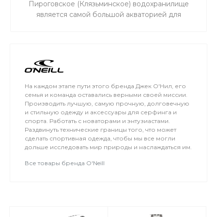
Пироговское (Клязьминское) водохранилище
является самой большой акваторией для
сноукайтинга в радиусе 50 км от Москвы, что
обеспечивает относительно ровный ветер и
большую площадь для тренировок. Когда на
льду мокро или нет снега, мы занимаемся на
соседнем поле.
На каждом этапе пути этого бренда Джек О'Нил, его
семья и команда оставались верными своей миссии.
Производить лучшую, самую прочную, долговечную
и стильную одежду и аксессуары для серфинга и
спорта. Работать с новаторами и энтузиастами.
Раздвинуть технические границы того, что может
сделать спортивная одежда, чтобы мы все могли
дольше исследовать мир природы и наслаждаться им.
Все товары бренда O'Neill