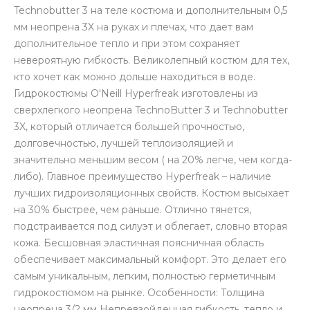
Technobutter 3 на теле костюма и дополнительным 0,5
мм неопрена 3X на руках и плечах, что дает вам
дополнительное тепло и при этом сохраняет
невероятную гибкость. Великолепный костюм для тех,
кто хочет как можно дольше находиться в воде.
Гидрокостюмы O'Neill Hyperfreak изготовлены из
сверхлегкого неопрена TechnoButter 3 и Technobutter
3X, который отличается большей прочностью,
долговечностью, лучшей теплоизоляцией и
значительно меньшим весом ( на 20% легче, чем когда-
либо). Главное преимущество Hyperfreak – наличие
лучших гидроизоляционных свойств. Костюм высыхает
на 30% быстрее, чем раньше. Отлично тянется,
подстраивается под силуэт и облегает, словно вторая
кожа. Бесшовная эластичная поясничная область
обеспечивает максимальный комфорт. Это делает его
самым уникальным, легким, полностью герметичным
гидрокостюмом на рынке. Особенности: Толщина
неопрена 3/2 мм Непревзойденная гибкость, тепло и