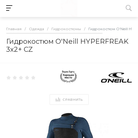
Главная
/
Одежда
/
Гидрокостюмы
/
Гидрокостюм O'Neill HYP
Гидрокостюм O'Neill HYPERFREAK
3x2+ CZ
СРАВНИТЬ