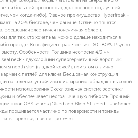
e для холодной воды. Изготовлен из сверхлегкого
ичается большей прочностью, долговечностью, лучшей
че, чем когда-либо). Главное преимущество Hyperfreak –
хает на 30% быстрее, чем раньше. Отлично тянется,
жа. Бесшовная эластичная поясничная область
м для тех, кто хочет как можно дольше находиться в
-либо прежде. Коэффициент растяжения: 160-180%. Psycho
 высоту. Особенности: Толщина неопрена 4/3 мм
 seal neck - двухслойный супергерметичный воротник:
ом smooth skin (гладкой кожей), при этом отлично
 карман с петлёй для ключа Бесшовная конструкция
и на коленях, устойчивы к истиранию, обладают высокой
чности использования Эксклюзивная система застежки-
ра сухим и обеспечивает неограниченную гибкость Прочный
ации швов GBS seams (Glued and Blind-Stitched – наиболее
ажды прошивается частично по поверхности и трижды
нить порвется, шов не протечет.