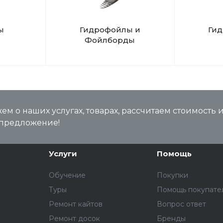
ы
Гидрофойлы и
Ги
Фойлборды
м о наших услугах, товарах, рассчитаем стоимость 
предложение!
Услуги
Помощь
Обучение
Покупки
Туры
Помощь покупате
Ремонт кайтов
Вопрос ответ
Ремонт досок
Бренды