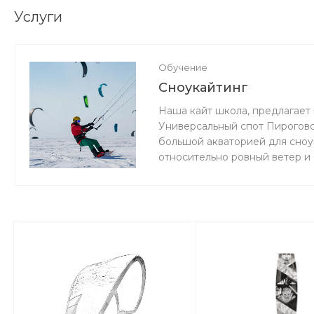
Услуги
Обучение
Сноукайтинг
Наша кайт школа, предлагает 
Универсальный спот Пироговс
большой акваторией для сноук
относительно ровный ветер и
мокро или нет снега, мы зани