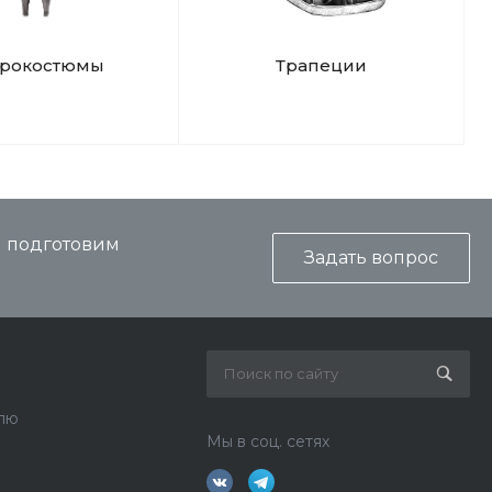
дрокостюмы
Трапеции
и подготовим
Задать вопрос
лю
Мы в соц. сетях