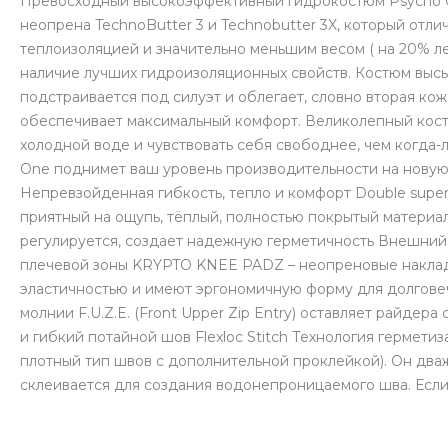
Превосходный высокоэффективный гидрокостюм Psycho On
неопрена TechnoButter 3 и Technobutter 3X, который отл
теплоизоляцией и значительно меньшим весом ( на 20% лег
наличие лучших гидроизоляционных свойств. Костюм высы
подстраивается под силуэт и облегает, словно вторая ко
обеспечивает максимальный комфорт. Великолепный костю
холодной воде и чувствовать себя свободнее, чем когда
One поднимет ваш уровень производительности на новую
Непревзойденная гибкость, тепло и комфорт Double super
приятный на ощупь, тёплый, полностью покрытый материал
регулируется, создает надежную герметичность Внешний
плечевой зоны KRYPTO KNEE PADZ – неопреновые накладк
эластичностью и имеют эргономичную форму для долгове
молнии F.U.Z.E. (Front Upper Zip Entry) оставляет райде
и гибкий потайной шов Flexloc Stitch Технология герметиз
плотный тип швов с дополнительной проклейкой). Он дв
склеивается для создания водонепроницаемого шва. Если 