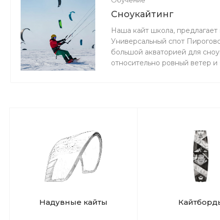
Обучение
Сноукайтинг
Наша кайт школа, предлагает 
Универсальный спот Пироговс
большой акваторией для сноук
относительно ровный ветер и
мокро или нет снега, мы зани
Надувные кайты
Кайтборд