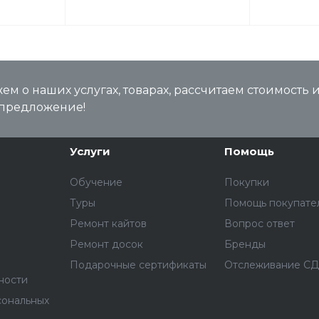
м о наших услугах, товарах, рассчитаем стоимость 
предложение!
Услуги
Помощь
Обучение
Покупки
Туры
Помощь покупате
Ремонт кайтов
Вопрос ответ
Ремонт досок
Бренды
Подарочные сертификаты
Отслеживание С
ности
сональных