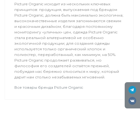
Picture Organic исходит из нескольких ключевых
принципов: продукция, выпускаемая под брендом
Picture Organic, должна быть максимально экологична;
высококачественные изделия запоминаются свежим
и красочным дизайном; благодаря постоянному
мониторингу «уличных» цен, одежда Picture Organic
стала реальной альтернативой не особенно
экологичной продукции; для создания одежды
используется только органический хлопок и
полиэстер, переработанный, как минимум, на 50%.
Picture Organic продолжает развиваться, но
философия его создателей остаётся прежней,
побуждая нас бережно относиться к миру, который
дарит нам столько незабываемых мгновений.
Все товары бренда Picture Organic