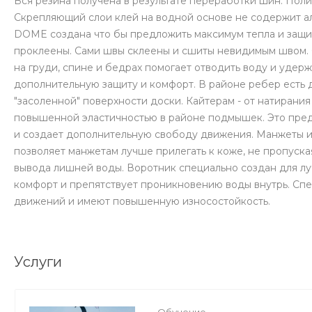
Вся резина получена в результате переработки шин. Поли
Скрепляющий слои клей на водной основе не содержит а
DOME создана что бы предложить максимум тепла и защит
проклеены. Сами швы склеены и сшиты невидимым швом.
на груди, спине и бедрах помогает отводить воду и удер
дополнительную защиту и комфорт. В районе ребер есть 
"засоленной" поверхности доски. Кайтерам - от натирани
повышенной эластичностью в районе подмышек. Это пре
и создает дополнительную свободу движения. Манжеты и
позволяет манжетам лучше прилегать к коже, не пропуска
вывода лишней воды. Воротник специально создан для лу
комфорт и препятствует проникновению воды внутрь. Спе
движений и имеют повышенную износостойкость.
Услуги