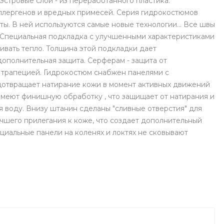
эстровые слои - из переработанного пластика.
ллергенов и вредных примесей. Серия гидрокостюмов
ы. В ней используются самые новые технологии... Все швы
 Специальная подкладка с улучшенными характеристиками
живать тепло. Толщина этой подкладки дает
дополнительная защита. Серферам - защита от
я трапецией. Гидрокостюм снабжен панелями с
дотвращает натирание кожи в момент активных движений
меют финишную обработку , что защищает от натирания и
я воду. Внизу штанин сделаны "сливные отверстия" для
чшего прилегания к коже, что создает дополнительный
циальные панели на коленях и локтях не сковывают