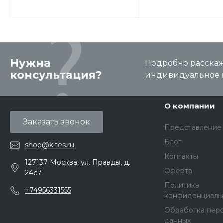
Нужна
Подробно расскаже
консультация?
индивидуальное 
О компании
Заказать звонок
Представление
Блог
shop@kites.ru
Контакты
127137 Москва, ул. Правды, д.
Оферта
24с7
Политика
+74956331555
конфиденциаль
Обработка пер
данных