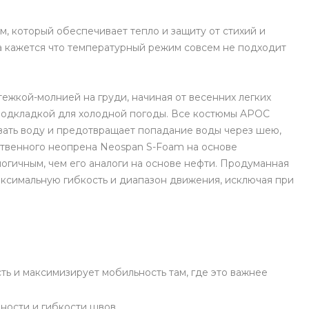
юм, который обеспечивает тепло и защиту от стихий и
гда кажется что температурный режим совсем не подходит
ежкой-молнией на груди, начиная от весенних легких
 подкладкой для холодной погоды. Все костюмы APOC
ать воду и предотвращает попадание воды через шею,
ственного неопрена Neospan S-Foam на основе
логичным, чем его аналоги на основе нефти. Продуманная
ксимальную гибкость и диапазон движения, исключая при
сть и максимизирует мобильность там, где это важнее
ности и гибкости швов