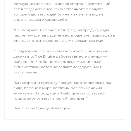
продукцию для водных видов спорта. Посвятивший
себя созданию высококачественного продукта,
который делает людей ближе к активным видам
спорта, отдыха и самим себе.
"Наша страсть переносится сразу на продукт, а для
нас нет лучше награды чем воплощение наших идей в
жизнь, а потом позволить всем насладиться ими."
Следуя философии – катайтесь жестко, действуйте
деликатно, Ride Engine работает вместе с лучшими
райдерами, чтобы помогать людям заниматься
активностями, которые делают их здоровыми и
счастливыми.
"Мы сохраним природу вокруг нас в первозданном
виде, первые в мире костюмы без применения
химикатов. В продукции RideEngine используется
только экологически чистый неопрен!"
Все товары бренда RideEngine