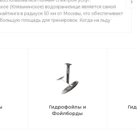
воспользоваться полным спектром услуг.
кое (Клязьминское) водохранилище является самой
айтинга в радиусе 50 км от Москвы, что обеспечивает
 большую площадь для тренировок. Когда на льду
маемся на соседнем поле.
ы
Гидрофойлы и
Ги
Фойлборды