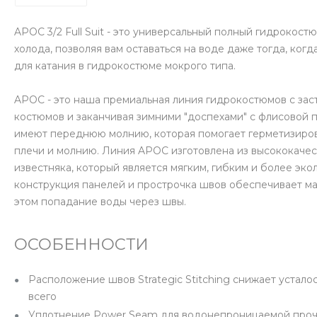
APOC 3/2 Full Suit - это универсальный полный гидрокост
холода, позволяя вам оставаться на воде даже тогда, ко
для катания в гидрокостюме мокрого типа.
APOC - это наша премиальная линия гидрокостюмов с заст
костюмов и заканчивая зимними "доспехами" с флисовой
имеют переднюю молнию, которая помогает герметизиров
плечи и молнию. Линия APOC изготовлена из высококаче
известняка, который является мягким, гибким и более эко
конструкция панелей и прострочка швов обеспечивает ма
этом попадание воды через швы.
ОСОБЕННОСТИ
Расположение швов Strategic Stitching снижает устало
всего
Уплотнение Power Seam для водонепроницаемой проч