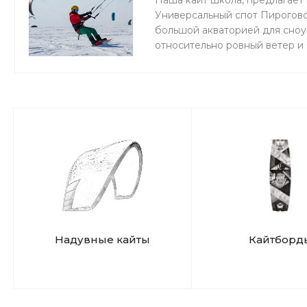
Наша кайт школа, предлагает 
Универсальный спот Пироговс
большой акваторией для сноук
относительно ровный ветер и
мокро или нет снега, мы зани
Надувные кайты
Кайтборд