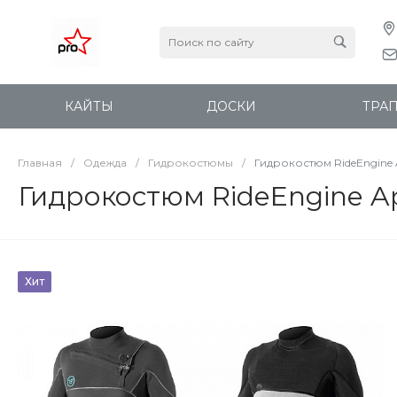
КАЙТЫ
ДОСКИ
ТРА
Главная
/
Одежда
/
Гидрокостюмы
/
Гидрокостюм RideEngine 
Гидрокостюм RideEngine Ap
Хит