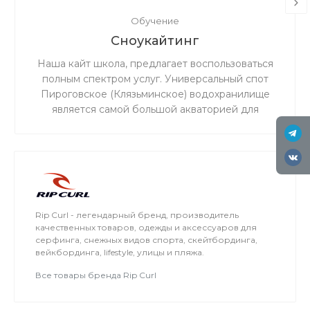
Обучение
Сноукайтинг
Наша кайт школа, предлагает воспользоваться
полным спектром услуг. Универсальный спот
Пироговское (Клязьминское) водохранилище
является самой большой акваторией для
сноукайтинга в радиусе 50 км от Москвы, что
обеспечивает относительно ровный ветер и
большую площадь для тренировок. Когда на
льду мокро или нет снега, мы занимаемся на
соседнем поле.
Rip Curl - легендарный бренд, производитель
качественных товаров, одежды и аксессуаров для
серфинга, снежных видов спорта, скейтбординга,
вейкбординга, lifestyle, улицы и пляжа.
Все товары бренда Rip Curl