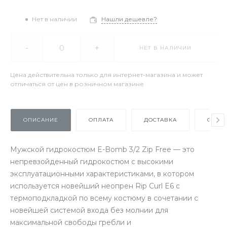
Нет в наличии
Нашли дешевле?
-
+
НЕТ В НАЛИЧИИ
Цена действительна только для интернет-магазина и может
отличаться от цен в розничном магазине
ОПИСАНИЕ
ОПЛАТА
ДОСТАВКА
ОТЗЫ
Мужской гидрокостюм E-Bomb 3/2 Zip Free — это
непревзойденный гидрокостюм с высокими
эксплуатационными характеристиками, в котором
используется новейший неопрен Rip Curl E6 с
термоподкладкой по всему костюму в сочетании с
новейшей системой входа без молнии для
максимальной свободы гребли и