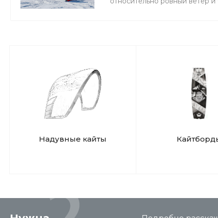
относительно ровный ветер и
мокро или нет снега, мы зани
Надувные кайты
Кайтборд