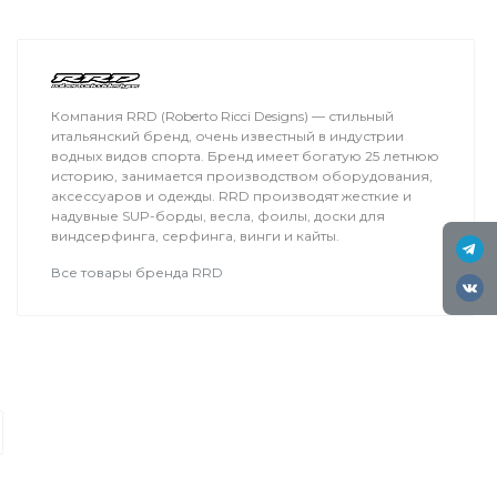
Компания RRD (Roberto Ricci Designs) — стильный
итальянский бренд, очень известный в индустрии
водных видов спорта. Бренд имеет богатую 25 летнюю
историю, занимается производством оборудования,
аксессуаров и одежды. RRD производят жесткие и
надувные SUP-борды, весла, фоилы, доски для
виндсерфинга, серфинга, винги и кайты.
Все товары бренда RRD
Обучение
Вингфойлинг
Это вид экстремального спорта, в 
форме крыла, называемый винг, что