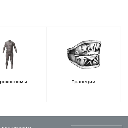
дрокостюмы
Трапеции