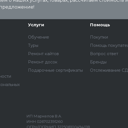
м о наших услугах, товарах, рассчитаем стоимость 
предложение!
Услуги
Помощь
Обучение
Покупки
Туры
Помощь покупате
Ремонт кайтов
Вопрос ответ
Ремонт досок
Бренды
Подарочные сертификаты
Отслеживание С
ности
сональных
ИП Маркелов В.А.
ИНН 026702391260
ОГРН/ОГРНИП 322508100494018