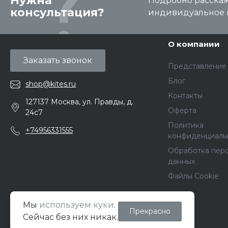
Нужна
Подробно расскаже
консультация?
индивидуальное 
О компании
Заказать звонок
Представление
Блог
shop@kites.ru
Контакты
127137 Москва, ул. Правды, д.
Оферта
24с7
Политика
+74956331555
конфиденциаль
Обработка пер
данных
Файлы Cookie
Мы
используем куки
.
Прекрасно
© 2026 Кайт Pro Shop, Все права защищены
Сейчас без них никак.