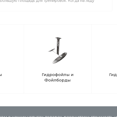
 большую площадь для тренировок. Когда на льду
маемся на соседнем поле.
ы
Гидрофойлы и
Ги
Фойлборды