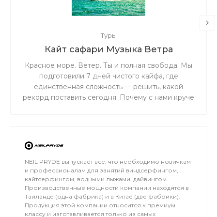
Туры
Кайт сафари Музыка Ветра
Красное море. Ветер. Ты и полная свобода. Мы
подготовили 7 дней чистого кайфа, где
единственная сложность — решить, какой
рекорд поставить сегодня. Почему с нами круче
всего: Личное ведение от чемпиона: Николай
Рахматов сделает из тебя профи, внедрив свою
уникальную методику. Железная база:
Инструкторы со стажем 10+ лет — ты в
надежных руках. Эстетика в кадре: Видео и
фото каждого момента твоего успеха. Полный
NEIL PRYDE выпускает все, что необходимо новичкам
и профессионалам для занятий виндсерфингом,
релакс: Профессиональный массаж для тех, кто
кайтсерфингом, водными лыжами, дайвингом.
привык выжимать максимум из каждой минуты.
Производственные мощности компании находятся в
Лови волну вместе с нами!
Таиланде (одна фабрика) и в Китае (две фабрики).
Продукция этой компании относится к премиум
классу и изготавливается только из самых