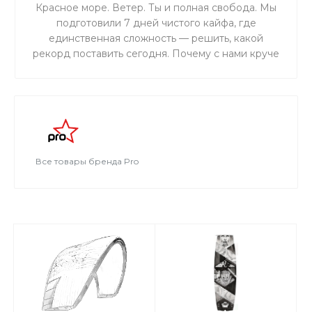
Красное море. Ветер. Ты и полная свобода. Мы
подготовили 7 дней чистого кайфа, где
единственная сложность — решить, какой
рекорд поставить сегодня. Почему с нами круче
всего: Личное ведение от чемпиона: Николай
Рахматов сделает из тебя профи, внедрив свою
уникальную методику. Железная база:
Инструкторы со стажем 10+ лет — ты в
надежных руках. Эстетика в кадре: Видео и
фото каждого момента твоего успеха. Полный
релакс: Профессиональный массаж для тех, кто
Все товары бренда Pro
привык выжимать максимум из каждой минуты.
Лови волну вместе с нами!