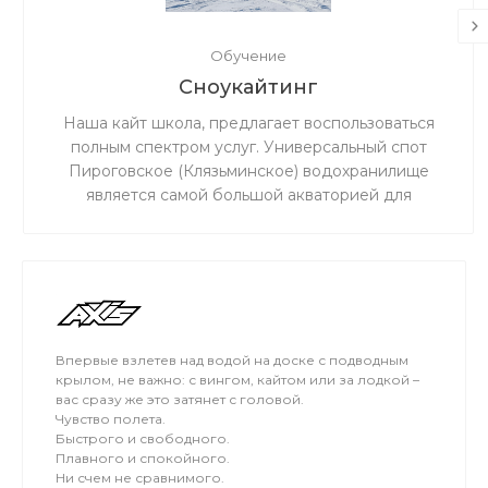
Обучение
Сноукайтинг
Наша кайт школа, предлагает воспользоваться
полным спектром услуг. Универсальный спот
Пироговское (Клязьминское) водохранилище
является самой большой акваторией для
сноукайтинга в радиусе 50 км от Москвы, что
обеспечивает относительно ровный ветер и
большую площадь для тренировок. Когда на льду
мокро или нет снега, мы занимаемся на соседнем
поле.
Впервые взлетев над водой на доске с подводным
крылом, не важно: с вингом, кайтом или за лодкой –
вас сразу же это затянет с головой.
Чувство полета.
Быстрого и свободного.
Плавного и спокойного.
Ни счем не сравнимого.