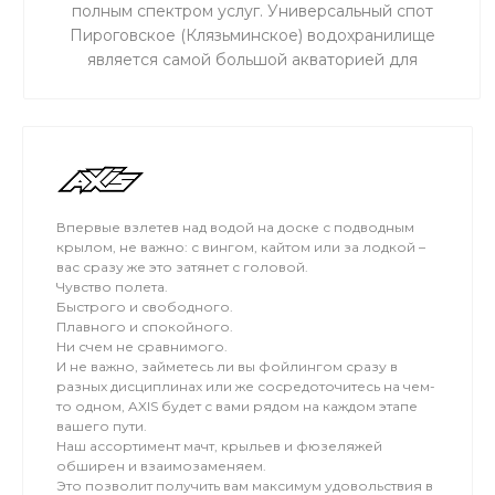
полным спектром услуг. Универсальный спот
Пироговское (Клязьминское) водохранилище
является самой большой акваторией для
сноукайтинга в радиусе 50 км от Москвы, что
обеспечивает относительно ровный ветер и
большую площадь для тренировок. Когда на льду
мокро или нет снега, мы занимаемся на соседнем
поле.
Впервые взлетев над водой на доске с подводным
крылом, не важно: с вингом, кайтом или за лодкой –
вас сразу же это затянет с головой.
Чувство полета.
Быстрого и свободного.
Плавного и спокойного.
Ни счем не сравнимого.
И не важно, займетесь ли вы фойлингом сразу в
разных дисциплинах или же сосредоточитесь на чем-
то одном, AXIS будет с вами рядом на каждом этапе
вашего пути.
Наш ассортимент мачт, крыльев и фюзеляжей
обширен и взаимозаменяем.
Это позволит получить вам максимум удовольствия в