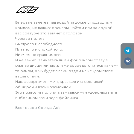
мокро или нет снега, мы занимаемся на соседнем
поле.
Впервые взлетев над водой на доске с подводным
крылом, не важно: с вингом, кайтом или за лодкой –
вас сразу же это затянет с головой.
Чувство полета.
Быстрого и свободного.
Плавного и спокойного.
Ни счем не сравнимого.
И не важно, займетесь ли вы фойлингом сразу в
разных дисциплинах или же сосредоточитесь на чем-
то одном, AXIS будет с вами рядом на каждом этапе
вашего пути.
Наш ассортимент мачт, крыльев и фюзеляжей
обширен и взаимозаменяем.
Это позволит получить вам максимум удовольствия в
выбранном вами виде фойлинга.
Все товары бренда Axis