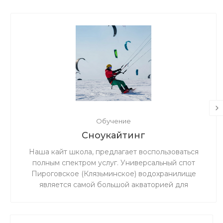
Обучение
Сноукайтинг
Наша кайт школа, предлагает воспользоваться
полным спектром услуг. Универсальный спот
Пироговское (Клязьминское) водохранилище
является самой большой акваторией для
сноукайтинга в радиусе 50 км от Москвы, что
обеспечивает относительно ровный ветер и
большую площадь для тренировок. Когда на льду