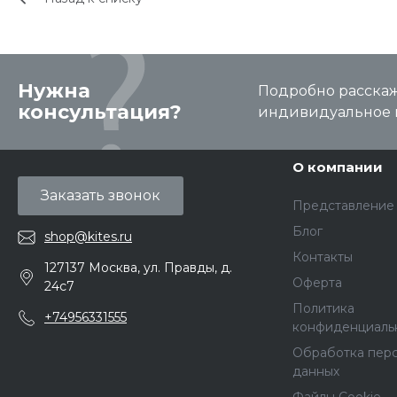
Нужна
Подробно расскаже
консультация?
индивидуальное 
О компании
Заказать звонок
Представление
Блог
shop@kites.ru
Контакты
127137 Москва, ул. Правды, д.
Оферта
24с7
Политика
+74956331555
конфиденциаль
Обработка пер
данных