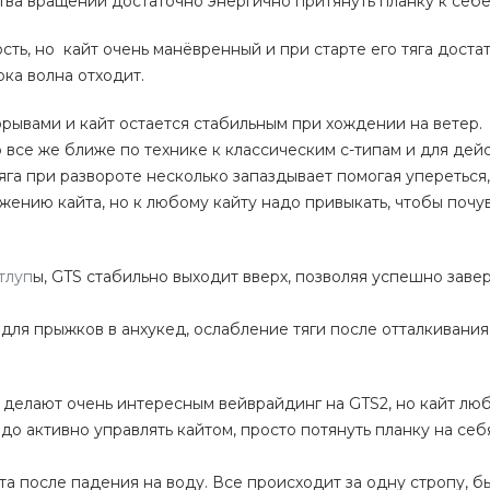
тва вращений достаточно энергично притянуть планку к себе
ть, но кайт очень манёвренный и при старте его тяга доста
ока волна отходит.
ывами и кайт остается стабильным при хождении на ветер.
все же ближе по технике к классическим с-типам и для дей
яга при развороте несколько запаздывает помогая упереться
ению кайта, но к любому кайту надо привыкать, чтобы почу
тлуп
ы, GTS стабильно выходит вверх, позволяя успешно зав
для прыжков в анхукед, ослабление тяги после отталкивани
делают очень интересным вейврайдинг на GTS2, но кайт люб
адо активно управлять кайтом, просто потянуть планку на себ
а после падения на воду. Все происходит за одну стропу, б