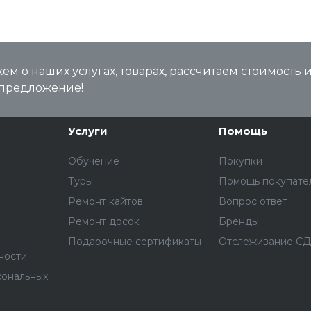
м о наших услугах, товарах, рассчитаем стоимость 
предложение!
Услуги
Помощь
Обучение
Покупки
Туры
Помощь покупате
Ремонт кайтов
Вопрос ответ
Ремонт досок
Бренды
Подарочные сертификаты
Отслеживание С
ности
сональных