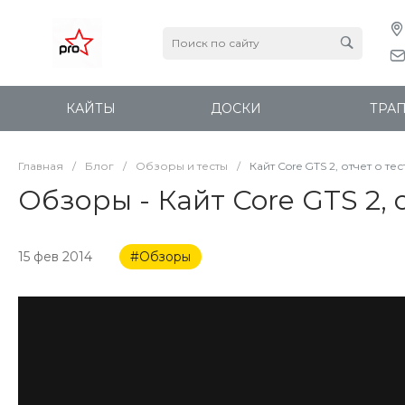
КАЙТЫ
ДОСКИ
ТРА
Главная
/
Блог
/
Обзоры и тесты
/
Кайт Core GTS 2, отчет о т
Обзоры - Кайт Core GTS 2,
15 фев 2014
#Обзоры