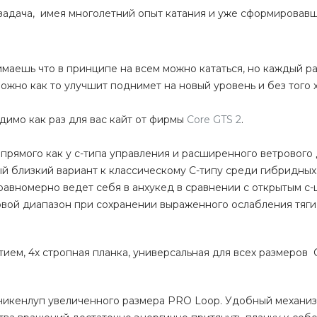
 задача, имея многолетний опыт катания и уже сформировав
маешь что в принципе на всем можно кататься, но каждый р
зможно как то улучшит поднимет на новый уровень и без того
димо как раз для вас кайт от фирмы
Core GTS 2
.
 прямого как у с-типа управления и расширенного ветрового
ый близкий вариант к классическому С-типу среди гибридных
равномерно ведет себя в анхукед в сравнении с открытым с-
вой диапазон при сохранении выраженного ослабления тяги
ием, 4х стропная планка, универсальная для всех размеров 
 чикенлуп увеличенного размера PRO Loop. Удобный механи