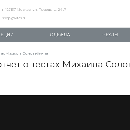
г. 127137 Москва, ул. Правды, д. 24с7
shop@kites.ru
ПЕЦИИ
ОДЕЖДА
ЧЕХЛЫ
естах Михаила Соловейкина
 отчет о тестах Михаила Сол