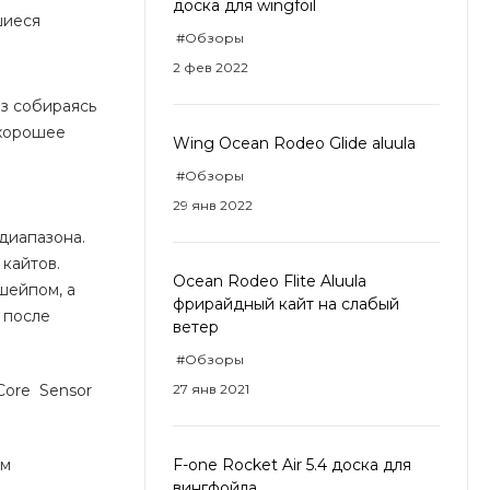
доска для wingfoil
шиеся
#Обзоры
2 фев 2022
аз собираясь
 хорошее
Wing Ocean Rodeo Glide aluula
#Обзоры
29 янв 2022
 диапазона.
 кайтов.
Ocean Rodeo Flite Aluula
шейпом, а
фрирайдный кайт на слабый
 после
ветер
#Обзоры
Core Sensor
27 янв 2021
зм
F-one Rocket Air 5.4 доска для
вингфойла