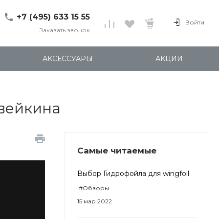
+7 (495) 633 15 55
Войти
Заказать звонок
+7 (495) 633 15 55
г. 127137 Москва, ул.
АКСЕССУАРЫ
АКЦИИ
Правды, д. 24с7
Пн-Пт: 11:00-20:00
Cб-Вс: 12:00-18:00
shop@kites.ru
овейкина
Самые читаемые
Выбор Гидрофойла для wingfoil
#Обзоры
15 мар 2022