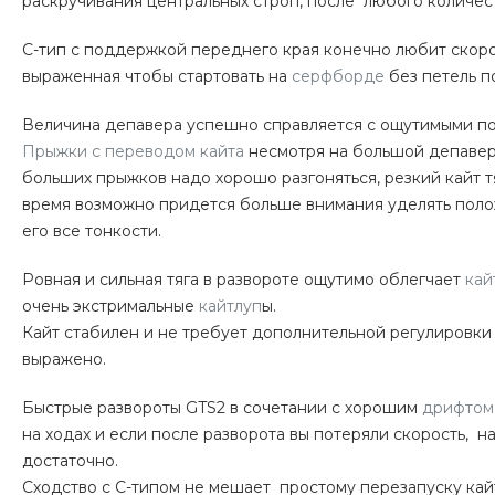
раскручивания центральных строп, после любого количес
С-тип с поддержкой переднего края конечно любит скорос
выраженная чтобы стартовать на
серфборде
без петель п
Величина депавера успешно справляется с ощутимыми пор
Прыжки с переводом кайта
несмотря на большой депавер 
больших прыжков надо хорошо разгоняться, резкий кайт т
время возможно придется больше внимания уделять полож
его все тонкости.
Ровная и сильная тяга в развороте ощутимо облегчает
кай
очень экстримальные
кайтлуп
ы.
Кайт стабилен и не требует дополнительной регулировки 
выражено.
Быстрые развороты GTS2 в сочетании с хорошим
дрифтом
на ходах и если после разворота вы потеряли скорость, н
достаточно.
Сходство с С-типом не мешает простому перезапуску кайт