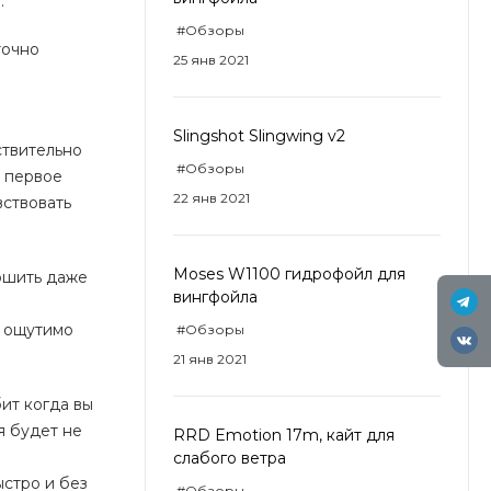
.
#Обзоры
точно
25 янв 2021
Slingshot Slingwing v2
ствительно
#Обзоры
, первое
22 янв 2021
вствовать
Moses W1100 гидрофойл для
ершить даже
вингфойла
я ощутимо
#Обзоры
21 янв 2021
ит когда вы
я будет не
RRD Emotion 17m, кайт для
слабого ветра
ыстро и без
#Обзоры